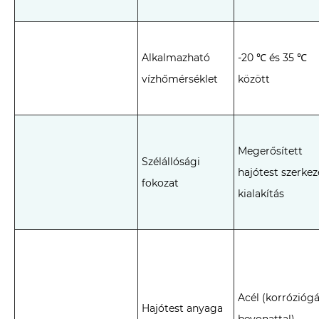
Alkalmazható
-20 ℃ és 35 ℃
vízhőmérséklet
között
Megerősített
Szélállósági
hajótest szerkez
fokozat
kialakítás
Acél (korróziógá
Hajótest anyaga