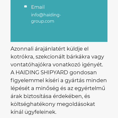
Email

info@haiding-
group.com
Azonnali árajánlatért küldje el
kotrókra, szekcionált bárkákra vagy
vontatóhajókra vonatkozó igényét.
A HAIDING SHIPYARD gondosan
figyelemmel kíséri a gyártás minden
lépését a minőség és az egyértelmű
árak biztosítása érdekében, és
költséghatékony megoldásokat
kínál ügyfeleinek.