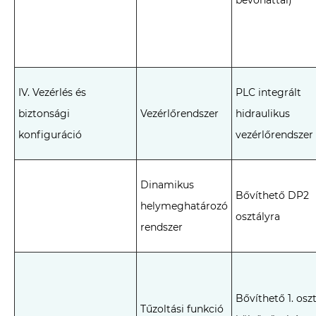
bevonattal)
IV. Vezérlés és
PLC integrált
biztonsági
Vezérlőrendszer
hidraulikus
konfiguráció
vezérlőrendszer
Dinamikus
Bővíthető DP2
helymeghatározó
osztályra
rendszer
Bővíthető 1. osz
Tűzoltási funkció