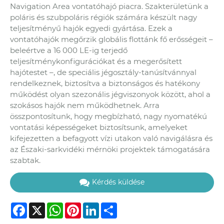
Navigation Area vontatóhajó piacra. Szakterületünk a
poláris és szubpoláris régiók számára készült nagy
teljesítményű hajók egyedi gyártása. Ezek a
vontatóhajók megőrzik globális flottánk fő erősségeit –
beleértve a 16 000 LE-ig terjedő
teljesítménykonfigurációkat és a megerősített
hajótestet –, de speciális jégosztály-tanúsítvánnyal
rendelkeznek, biztosítva a biztonságos és hatékony
működést olyan szezonális jégviszonyok között, ahol a
szokásos hajók nem működhetnek. Arra
összpontosítunk, hogy megbízható, nagy nyomatékú
vontatási képességeket biztosítsunk, amelyeket
kifejezetten a befagyott vízi utakon való navigálásra és
az Északi-sarkvidéki mérnöki projektek támogatására
szabtak.
Kérdés küldése
Facebook
X
WhatsApp
Pinterest
LinkedIn
Share