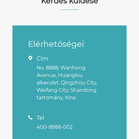
Kérdés küldése
Elérhetőségei
Cím

No. 8888, Wanhong
Avenue, Huanglou
alkerület, Qingzhou City,
Weifang City, Shandong
tartomány, Kína
Tel

400-8888-002