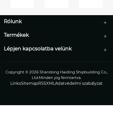
kotrási
yságot
hatékonyság
kihívást
jelentő
llítást?
Rólunk
víziút-
projektekben
Termékek
Lépjen kapcsolatba velünk
Copyright © 2026 Shandong Haiding Shipbuilding Co.,
Ltd.Minden jog fenntartva.
Links
Sitemap
RSS
XML
Adatvédelmi szabályzat