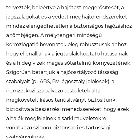
tervezték, beleértve a hajótest megerősítését, a
jégszalagokat és a védett meghajtórendszereket –
mindez elengedhetetlen a biztonságos hajózáshoz
a tömbjégen. A mélytengeri minőségű
korróziógátló bevonatok elég robusztusak ahhoz,
hogy ellenálljanak a jégtáblák koptató hatásainak
és a hideg vizek magas sótartalmú környezetének.
Szigorúan betartjuk a hajóosztályozó társaság
szabályait (pl. ABS, BV jégosztály jelölések), a
nemzetközi szabályozó testületek által
megkövetelt írásos tanúsítványt biztosítunk,
biztosítva a beszerzési menedzsereket, hogy ezek
a hajók megfelelnek a sarki műveletekre
vonatkozó szigorú biztonsági és tartóssági
szabványoknak.