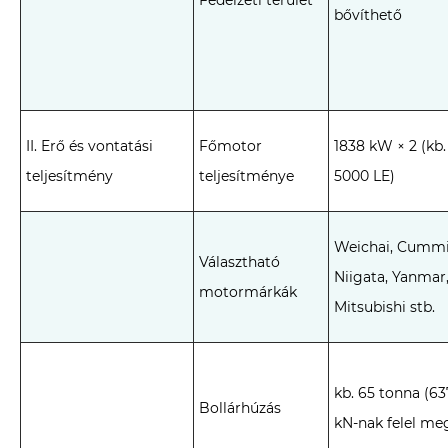
Fedélzeti terület
bővíthető
II. Erő és vontatási
Főmotor
1838 kW × 2 (kb.
teljesítmény
teljesítménye
5000 LE)
Weichai, Cummi
Választható
Niigata, Yanmar
motormárkák
Mitsubishi stb.
kb. 65 tonna (63
Bollárhúzás
kN-nak felel me