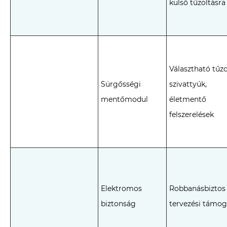
külső tűzoltásra
Választható tűzo
Sürgősségi
szivattyúk,
mentőmodul
életmentő
felszerelések
Elektromos
Robbanásbiztos
biztonság
tervezési támog