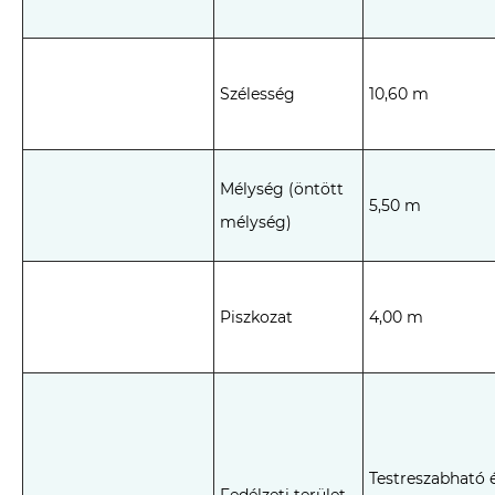
Szélesség
10,60 m
Mélység (öntött
5,50 m
mélység)
Piszkozat
4,00 m
Testreszabható 