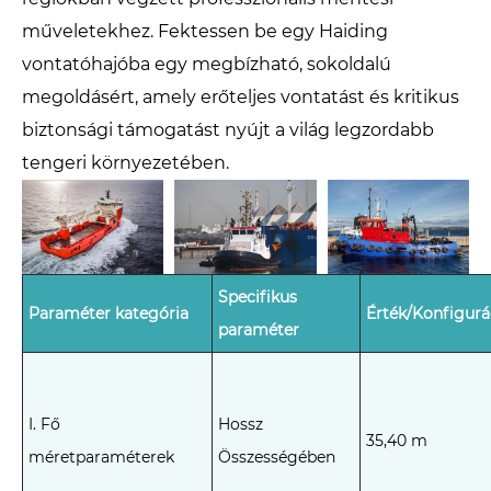
műveletekhez. Fektessen be egy Haiding
vontatóhajóba egy megbízható, sokoldalú
megoldásért, amely erőteljes vontatást és kritikus
biztonsági támogatást nyújt a világ legzordabb
tengeri környezetében.
Specifikus
Paraméter kategória
Érték/Konfigurá
paraméter
I. Fő
Hossz
35,40 m
méretparaméterek
Összességében