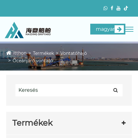
magyar
itthon
Termékek
Vontatóhajó
Óceánjáró vontató
Termékek