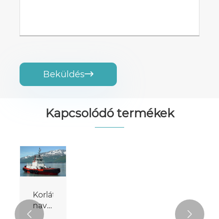
Beküldés

Kapcsolódó termékek
Korlátlan
navigációs


terület