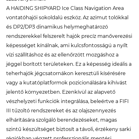
A HAIDING SHIPYARD Ice Class Navigation Area
vontatóhajói sokoldalú eszköz. Az azimut tolókkal
és DP2/DP3 dinamikus helymeghatározó
rendszerekkel felszerelt hajók precíz manőverezési
képességet kínálnak, ami kulcsfontosságú a nyílt
vízi szállításhoz és az ellenőrzött mozgáshoz a
jéggel borított területeken. Ez a képesség ideális a
teherhajók jégcsatornákon keresztüli kísérésére
vagy a kutatóplatformok pozicionálására kihívást
jelentő környezetben. Ezenkívül az alapvető
vészhelyzeti funkciók integrálása, beleértve a FIFI
III tűzoltó rendszereket és az olajszennyezés
elhárítására szolgáló berendezéseket, magas
szintű készültséget biztosít a távoli, érzékeny sarki
régiókban végzett professzionális mentési