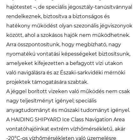
hajótestet –, de speciális jégosztály-tanúsítvánnyal
rendelkeznek, biztosítva a biztonságos és
hatékony működést olyan szezonális jégviszonyok
között, ahol a szokásos hajók nem működhetnek.
Arra összpontosítunk, hogy megbízható, nagy
nyomatékú vontatási képességeket biztosítsunk,
amelyeket kifejezetten a befagyott vízi utakon
való navigálásra és az Északi-sarkvidéki mérnöki
projektek támogatására szabtak.
A jéggel borított vizeken való működés nem csak
nagy teljesítményt igényel; speciális
anyagtudományt és műszaki tudományt igényel.
A HAIDING SHIPYARD Ice Class Navigation Area
vontatóhajóinkat extrém vízhőmérsékletű, akár
-20°C-os vízhőmérsékleten való üzemelésre