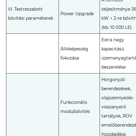
A főmotor
VI. Testreszabott
teljesítménye 3
Power Upgrade
bővítési paraméterek
kW × 2-re bővít
(kb. 10 000 LE)
Extra nagy
Állóképesség
kapacitású
fokozása
üzemanyagtartá
beszerelése
Horgonyzó
berendezések,
olajszennyezés-
Funkcionális
visszanyerő
modulbővítés
tartályok, ROV
emelőberendez
hozzáadása