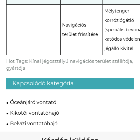
Mélytengeri
korróziógátló
Navigációs
(speciális bevon
terület frissítése
katódos védelem
jégálló kivitel
Hot Tags: Kínai jégosztályú navigációs terület szállítója,
gyártója
Kapcsolódó kategória
Óceánjáró vontató
Kikötői vontatóhajó
Belvízi vontatóhajó