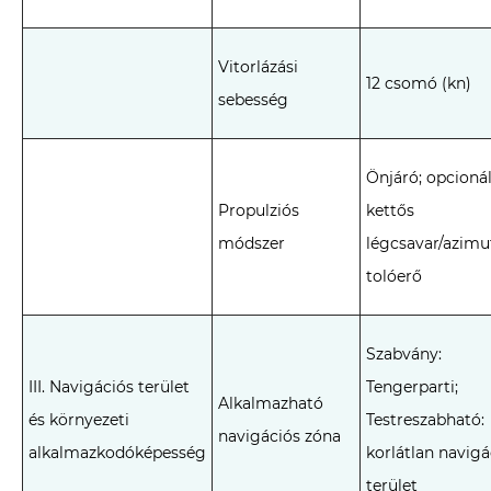
Vitorlázási
12 csomó (kn)
sebesség
Önjáró; opcionál
Propulziós
kettős
módszer
légcsavar/azimu
tolóerő
Szabvány:
III. Navigációs terület
Tengerparti;
Alkalmazható
és környezeti
Testreszabható:
navigációs zóna
alkalmazkodóképesség
korlátlan navigá
terület