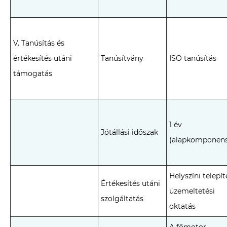
V. Tanúsítás és
értékesítés utáni
Tanúsítvány
ISO tanúsítás
támogatás
1 év
Jótállási időszak
(alapkomponens
Helyszíni telepít
Értékesítés utáni
üzemeltetési
szolgáltatás
oktatás