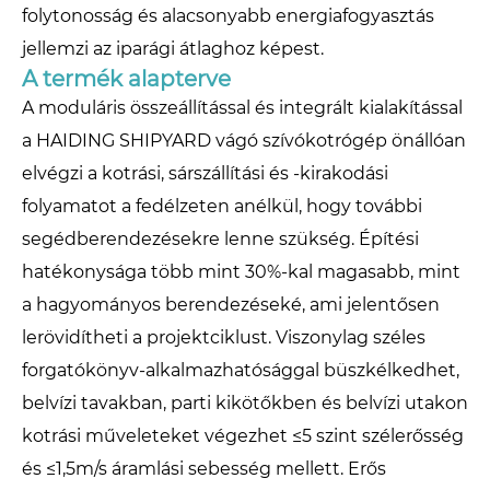
folytonosság és alacsonyabb energiafogyasztás
jellemzi az iparági átlaghoz képest.
A termék alapterve
A moduláris összeállítással és integrált kialakítással
a HAIDING SHIPYARD vágó szívókotrógép önállóan
elvégzi a kotrási, sárszállítási és -kirakodási
folyamatot a fedélzeten anélkül, hogy további
segédberendezésekre lenne szükség. Építési
hatékonysága több mint 30%-kal magasabb, mint
a hagyományos berendezéseké, ami jelentősen
lerövidítheti a projektciklust. Viszonylag széles
forgatókönyv-alkalmazhatósággal büszkélkedhet,
belvízi tavakban, parti kikötőkben és belvízi utakon
kotrási műveleteket végezhet ≤5 szint szélerősség
és ≤1,5m/s áramlási sebesség mellett. Erős