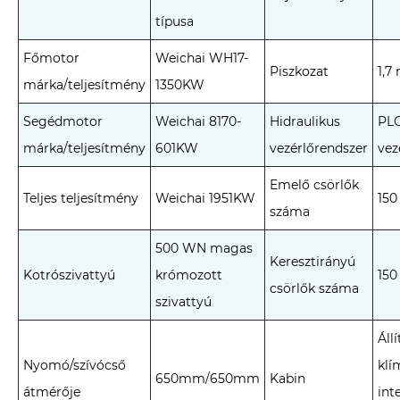
típusa
Főmotor
Weichai WH17-
Piszkozat
1,7
márka/teljesítmény
1350KW
Segédmotor
Weichai 8170-
Hidraulikus
PLC
márka/teljesítmény
601KW
vezérlőrendszer
vez
Emelő csörlők
Teljes teljesítmény
Weichai 1951KW
150
száma
500 WN magas
Keresztirányú
Kotrószivattyú
krómozott
150
csörlők száma
szivattyú
Áll
Nyomó/szívócső
klí
650mm/650mm
Kabin
átmérője
int