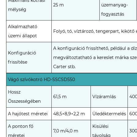
Maximális kotrási
25 m
üzemanyag-
mélység
fogyasztás
Alkalmazható
Folyó, tó, víztározó, tengerpart, kikötő
üzemi állapot
A konfiguráció frissíthető, például a 
Konfiguráció
megváltoztatható a kereslet márka sze
frissítése
Carter stb.
Vágó szívókotró HD-SSCSD550
Hossz
61,5 m
Vízáramlás
40
Összességében
A hajótest méretei
48,5×8,9×2,2 m
Üledéktermelés
60
A ponton fő
Kisülési
7,0 m/4,0 m
30
méretei
távolság