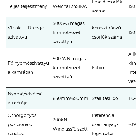
Emelő csörlők
Teljes teljesítmény
Weichai 3451KW
150
száma
500G-G magas
Víz alatti Dredge
Keresztirányú
krómötvözet
150
szivattyú
csörlők száma
szivattyú
Áll
500 WN magas
Fő nyomószivattyú
klí
krómötvözet
Kabin
a kamrában
int
szivattyú
vez
Nyomó/szívócső
650mm/650mm
Szállítási idő
110
átmérője
Öthorgonyos
Referencia
200KN
pozicionáló
üzemanyag-
~39
Windlass*5 szett
rendszer
fogyasztás