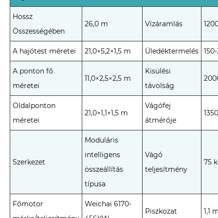
Hossz
26,0 m
Vízáramlás
120
Összességében
A hajótest méretei
21,0×5,2×1,5 m
Üledéktermelés
150
A ponton fő
Kisülési
11,0×2,5×2,5 m
200
méretei
távolság
Oldalponton
Vágófej
21,0×1,1×1,5 m
135
méretei
átmérője
Moduláris
intelligens
Vágó
Szerkezet
75 
összeállítás
teljesítmény
típusa
Főmotor
Weichai 6170-
Piszkozat
1,1 