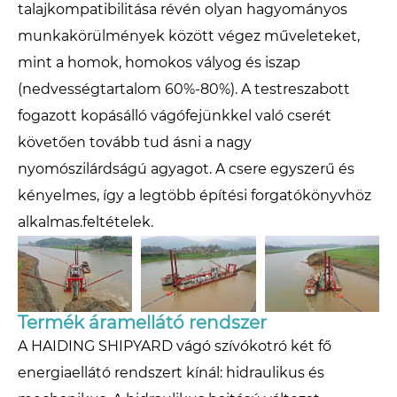
talajkompatibilitása révén olyan hagyományos
munkakörülmények között végez műveleteket,
mint a homok, homokos vályog és iszap
(nedvességtartalom 60%-80%). A testreszabott
fogazott kopásálló vágófejünkkel való cserét
követően tovább tud ásni a nagy
nyomószilárdságú agyagot. A csere egyszerű és
kényelmes, így a legtöbb építési forgatókönyvhöz
alkalmas.feltételek.
Termék áramellátó rendszer
A HAIDING SHIPYARD vágó szívókotró két fő
energiaellátó rendszert kínál: hidraulikus és