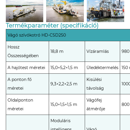
Termékparaméter (specifikáció)
Vágó szívókotró HD-CSD250
Hossz
18,8 m
Vízáramlás
980
Összességében
A hajótest méretei
15,0×5,2×1,5 m
Üledéktermelés
150
A ponton fő
Kisülési
9,3×2,2×2,5 m
100
méretei
távolság
Oldalponton
Vágófej
15,0×1,5×1,5 m
80
méretei
átmérője
Moduláris
intelligens
Vágó