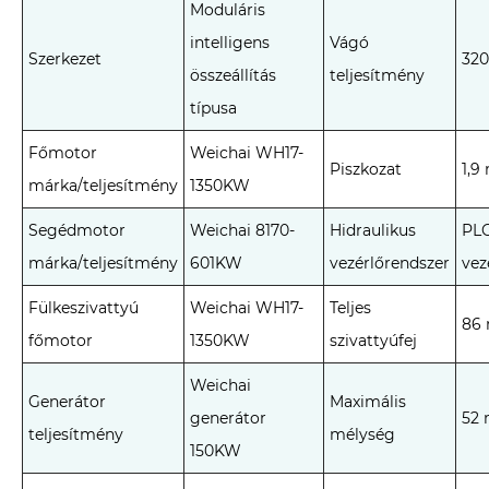
Moduláris
intelligens
Vágó
Szerkezet
32
összeállítás
teljesítmény
típusa
Főmotor
Weichai WH17-
Piszkozat
1,9
márka/teljesítmény
1350KW
Segédmotor
Weichai 8170-
Hidraulikus
PLC
márka/teljesítmény
601KW
vezérlőrendszer
vez
Fülkeszivattyú
Weichai WH17-
Teljes
86
főmotor
1350KW
szivattyúfej
Weichai
Generátor
Maximális
generátor
52
teljesítmény
mélység
150KW