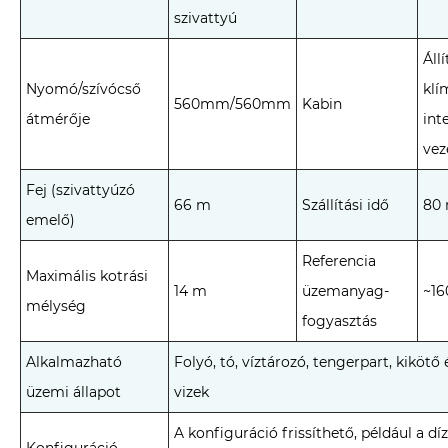
szivattyú
Áll
Nyomó/szívócső
klí
560mm/560mm
Kabin
átmérője
int
vez
Fej (szivattyúzó
66 m
Szállítási idő
80 
emelő)
Referencia
Maximális kotrási
14 m
üzemanyag-
~16
mélység
fogyasztás
Alkalmazható
Folyó, tó, víztározó, tengerpart, kikötő
üzemi állapot
vizek
A konfiguráció frissíthető, például a d
Konfiguráció