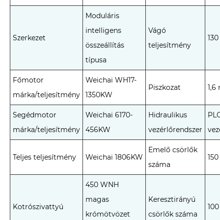
Moduláris
intelligens
Vágó
Szerkezet
130
összeállítás
teljesítmény
típusa
Főmotor
Weichai WH17-
Piszkozat
1,6
márka/teljesítmény
1350KW
Segédmotor
Weichai 6170-
Hidraulikus
PLC
márka/teljesítmény
456KW
vezérlőrendszer
vez
Emelő csörlők
Teljes teljesítmény
Weichai 1806KW
150
száma
450 WNH
magas
Keresztirányú
Kotrószivattyú
100
krómötvözet
csörlők száma