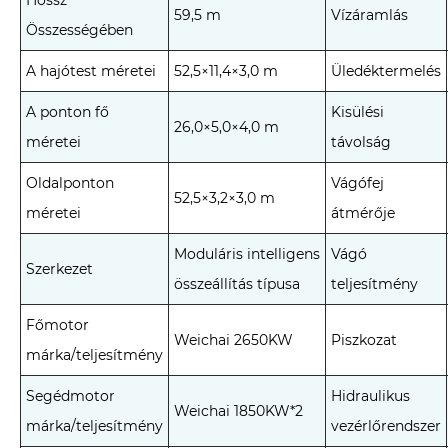
59,5 m
Vízáramlás
Összességében
A hajótest méretei
52,5×11,4×3,0 m
Üledéktermelés
A ponton fő
Kisülési
26,0×5,0×4,0 m
méretei
távolság
Oldalponton
Vágófej
52,5×3,2×3,0 m
méretei
átmérője
Moduláris intelligens
Vágó
Szerkezet
összeállítás típusa
teljesítmény
Főmotor
Weichai 2650KW
Piszkozat
márka/teljesítmény
Segédmotor
Hidraulikus
Weichai 1850KW*2
márka/teljesítmény
vezérlőrendszer