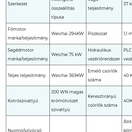
Szerkezet
37 
összeállítás
teljesítmény
típusa
Főmotor
Weichai 294KW
Piszkozat
1,1 
márka/teljesítmény
Segédmotor
Hidraulikus
PLC
Weichai 75 kW
márka/teljesítmény
vezérlőrendszer
vezé
Emelő csörlők
Teljes teljesítmény
Weichai 369KW
40 
száma
200 WN magas
Keresztirányú
Kotrószivattyú
krómötvözet
4OK
csörlők száma
szivattyú
Állí
Nyomó/szívócső
klí