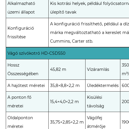
Alkalmazható
Kis kotrási helyek, például folyócsatorn
üzemi állapot
ülepítő tavak
A konfiguráció frissíthető, például a d
Konfiguráció
márka megváltoztatható a kereslet már
frissítése
Cummins, Carter stb.
Vágó szívókotró HD-CSD550
Hossz
350
45,82 m
Vízáramlás
Összességében
m³
A hajótest méretei
35,8×8,8×2,2 m
Üledéktermelés
600
A ponton fő
Kisülési
15,4×4,0×2,2 m
20
méretei
távolság
Oldalponton
Vágófej
35,75×2,85×2,2 m
19
méretei
átmérője