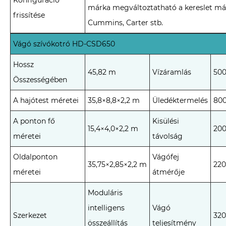
márka megváltoztatható a kereslet már
frissítése
Cummins, Carter stb.
Vágó szívókotró HD-CSD650
Hossz
45,82 m
Vízáramlás
500
Összességében
A hajótest méretei
35,8×8,8×2,2 m
Üledéktermelés
800
A ponton fő
Kisülési
15,4×4,0×2,2 m
20
méretei
távolság
Oldalponton
Vágófej
35,75×2,85×2,2 m
22
méretei
átmérője
Moduláris
intelligens
Vágó
Szerkezet
32
összeállítás
teljesítmény