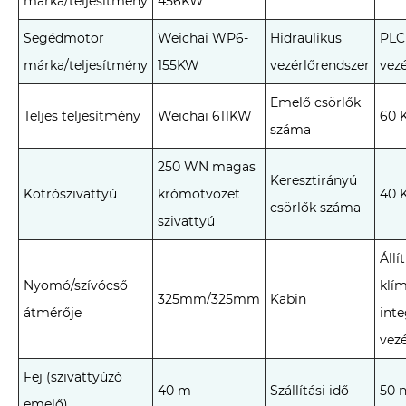
márka/teljesítmény
456KW
Segédmotor
Weichai WP6-
Hidraulikus
PLC 
márka/teljesítmény
155KW
vezérlőrendszer
vezé
Emelő csörlők
Teljes teljesítmény
Weichai 611KW
60 
száma
250 WN magas
Keresztirányú
Kotrószivattyú
krómötvözet
40 
csörlők száma
szivattyú
Állí
Nyomó/szívócső
klí
325mm/325mm
Kabin
átmérője
inte
vez
Fej (szivattyúzó
40 m
Szállítási idő
50 
emelő)