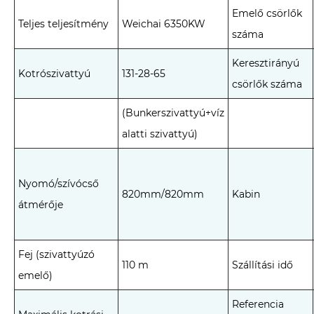
Emelő csörlők
Teljes teljesítmény
Weichai 6350KW
száma
Keresztirányú
Kotrószivattyú
131-28-65
csörlők száma
(Bunkerszivattyú+víz
alatti szivattyú)
Nyomó/szívócső
820mm/820mm
Kabin
átmérője
Fej (szivattyúzó
110 m
Szállítási idő
emelő)
Referencia