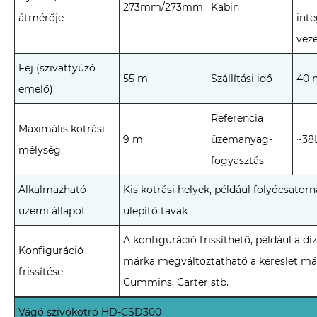
273mm/273mm
Kabin
átmérője
inte
vez
Fej (szivattyúzó
55 m
Szállítási idő
40 
emelő)
Referencia
Maximális kotrási
9 m
üzemanyag-
~38
mélység
fogyasztás
Alkalmazható
Kis kotrási helyek, például folyócsatorn
üzemi állapot
ülepítő tavak
A konfiguráció frissíthető, például a d
Konfiguráció
márka megváltoztatható a kereslet már
frissítése
Cummins, Carter stb.
Vágó szívókotró HD-CSD300