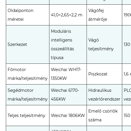
Oldalponton
Vágófej
41,0×2,65×2,2 m
19
méretei
átmérője
Moduláris
intelligens
Vágó
Szerkezet
130
összeállítás
teljesítmény
típusa
Főmotor
Weichai WH17-
Piszkozat
1,6
márka/teljesítmény
1350KW
Segédmotor
Weichai 6170-
Hidraulikus
PLC
márka/teljesítmény
456KW
vezérlőrendszer
vez
Emelő csörlők
Teljes teljesítmény
Weichai 1806KW
150
száma