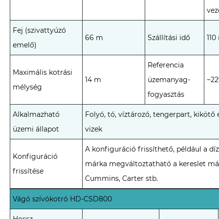
vez
Fej (szivattyúzó
66 m
Szállítási idő
110
emelő)
Referencia
Maximális kotrási
14 m
üzemanyag-
~22
mélység
fogyasztás
Alkalmazható
Folyó, tó, víztározó, tengerpart, kikötő
üzemi állapot
vizek
A konfiguráció frissíthető, például a d
Konfiguráció
márka megváltoztatható a kereslet már
frissítése
Cummins, Carter stb.
Vágó szívókotró HD-CSD800
Hossz