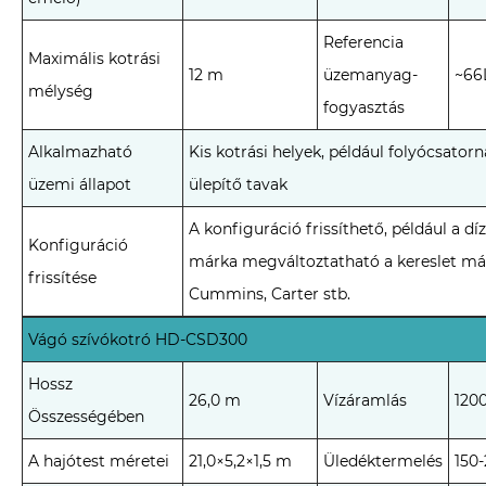
Referencia
Maximális kotrási
12 m
üzemanyag-
~66
mélység
fogyasztás
Alkalmazható
Kis kotrási helyek, például folyócsatorn
üzemi állapot
ülepítő tavak
A konfiguráció frissíthető, például a d
Konfiguráció
márka megváltoztatható a kereslet már
frissítése
Cummins, Carter stb.
Vágó szívókotró HD-CSD300
Hossz
26,0 m
Vízáramlás
120
Összességében
A hajótest méretei
21,0×5,2×1,5 m
Üledéktermelés
150