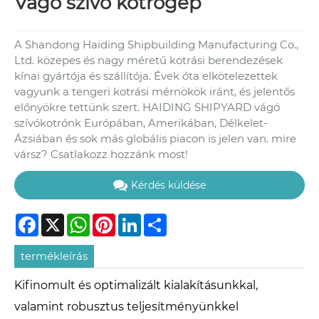
Vágó szívó kotrógép
A Shandong Haiding Shipbuilding Manufacturing Co.,
Ltd. közepes és nagy méretű kotrási berendezések
kínai gyártója és szállítója. Évek óta elkötelezettek
vagyunk a tengeri kotrási mérnökök iránt, és jelentős
előnyökre tettünk szert. HAIDING SHIPYARD vágó
szívókotrónk Európában, Amerikában, Délkelet-
Ázsiában és sok más globális piacon is jelen van. mire
vársz? Csatlakozz hozzánk most!
Kérdés küldése
Facebook
X
WhatsApp
Pinterest
LinkedIn
Share
termékleírás
Kifinomult és optimalizált kialakításunkkal,
valamint robusztus teljesítményünkkel