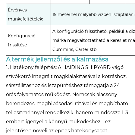
Érvényes
15 méternél mélyebb vízben iszaptalaní
munkafeltételek:
A konfiguráció frissíthető, például a d
Konfiguráció
márka megváltoztatható a kereslet már
frissítése
Cummins, Carter stb.
A termék jellemzői és alkalmazása
1. Hatékony felépítés: A HAIDING SHIPYARD vágó
szívókotró integrált magkialakításával a kotráshoz,
sárszállításhoz és iszapürítéshez támogatja a 24
órás folyamatos működést. Nemcsak alacsony
berendezés-meghibásodási rátával és megbízható
teljesítménnyel rendelkezik, hanem mindössze 1-3
embert igényel a könnyű működéshez – ez
jelentősen növeli az építés hatékonyságát,