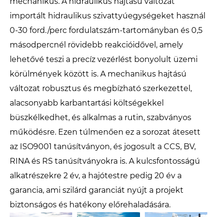
mechanikus. A hidraulikus hajtású változat
importált hidraulikus szivattyúegységeket használ
0-30 ford./perc fordulatszám-tartományban és 0,5
másodpercnél rövidebb reakcióidővel, amely
lehetővé teszi a precíz vezérlést bonyolult üzemi
körülmények között is. A mechanikus hajtású
változat robusztus és megbízható szerkezettel,
alacsonyabb karbantartási költségekkel
büszkélkedhet, és alkalmas a rutin, szabványos
működésre. Ezen túlmenően ez a sorozat átesett
az ISO9001 tanúsítványon, és jogosult a CCS, BV,
RINA és RS tanúsítványokra is. A kulcsfontosságú
alkatrészekre 2 év, a hajótestre pedig 20 év a
garancia, ami szilárd garanciát nyújt a projekt
biztonságos és hatékony előrehaladására.