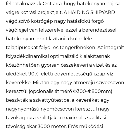
felhatalmazzuk Önt arra, hogy hatékonyan hajtsa
végre kotrási projektjeit. A HAIDING SHIPYARD
vágó szívó kotrógép nagy hatásfokú forgó
vágófejjel van felszerelve, ezzel a berendezéssel
hatékonyan lehet lazítani a különféle
talajtípusokat folyó- és tengerfenéken. Az integrált
folyadékdinamikai optimalizáló kialakításnak
köszönhetően gyorsan összekeveri a vizet és az
üledéket 90% feletti egyenletességű iszap-víz
keverékké. Miután egy nagy átmérőjű szívócsövön
keresztül (opcionális átmérő Φ300-Φ800mm)
beszívták a szivattyútestbe, a keveréket egy
nagynyomású nyomócsövön keresztül nagy
távolságokra szállítják, a maximális szállítási
távolság akár 3000 méter. Erős működési