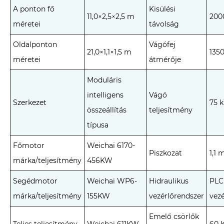
A ponton fő
Kisülési
11,0×2,5×2,5 m
200
méretei
távolság
Oldalponton
Vágófej
21,0×1,1×1,5 m
135
méretei
átmérője
Moduláris
intelligens
Vágó
Szerkezet
75 
összeállítás
teljesítmény
típusa
Főmotor
Weichai 6170-
Piszkozat
1,1 
márka/teljesítmény
456KW
Segédmotor
Weichai WP6-
Hidraulikus
PLC 
márka/teljesítmény
155KW
vezérlőrendszer
vezé
Emelő csörlők
Teljes teljesítmény
Weichai 611KW
60 