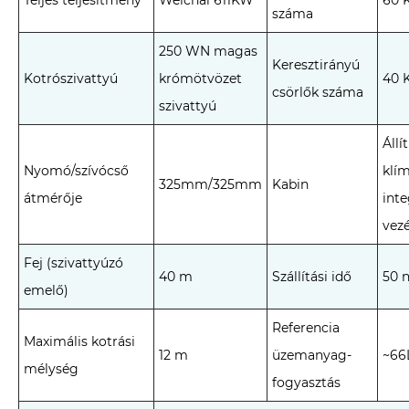
száma
250 WN magas
Keresztirányú
Kotrószivattyú
krómötvözet
40 
csörlők száma
szivattyú
Állí
Nyomó/szívócső
klí
325mm/325mm
Kabin
átmérője
inte
vez
Fej (szivattyúzó
40 m
Szállítási idő
50 
emelő)
Referencia
Maximális kotrási
12 m
üzemanyag-
~66
mélység
fogyasztás