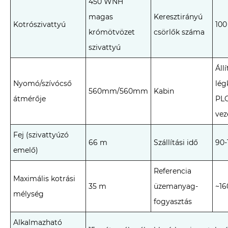
450 WNH
magas
Keresztirányú
Kotrószivattyú
100
krómötvözet
csörlők száma
szivattyú
Áll
Nyomó/szívócső
lég
560mm/560mm
Kabin
átmérője
PLC
vez
Fej (szivattyúzó
66 m
Szállítási idő
90-
emelő)
Referencia
Maximális kotrási
35 m
üzemanyag-
~16
mélység
fogyasztás
Alkalmazható