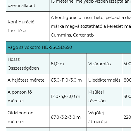
15 méternél mélyebb vízben iszaptalaní
üzemi állapot
A konfiguráció frissíthető, például a d
Konfiguráció
márka megváltoztatható a kereslet már
frissítése
Cummins, Carter stb.
Vágó szívókotró HD-SSCSD650
Hossz
81,0 m
Vízáramlás
500
Összességében
A hajótest méretei
63,0×11,0×3,0 m
Üledéktermelés
800
A ponton fő
Kisülési
12,0×4,6×3,0 m
30
méretei
távolság
Oldalponton
Vágófej
67,0×3,2×3,0 m
22
méretei
átmérője