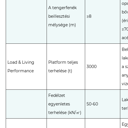
opc
A tengerfenék
bő
beillesztési
≥8
(ér
mélysége (m)
≥7
ac
Bel
lak
Load & Living
Platform teljes
3000
a s
Performance
terhelése (t)
any
viz
Fedélzet
Lak
egyenletes
50-60
te
terhelése (kN/㎡)
Eg