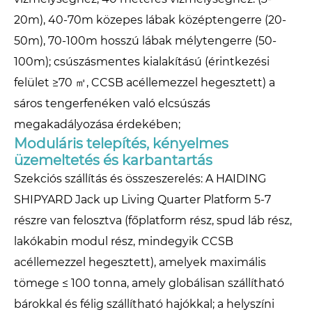
20m), 40-70m közepes lábak középtengerre (20-
50m), 70-100m hosszú lábak mélytengerre (50-
100m); csúszásmentes kialakítású (érintkezési
felület ≥70 ㎡, CCSB acéllemezzel hegesztett) a
sáros tengerfenéken való elcsúszás
megakadályozása érdekében;
Moduláris telepítés, kényelmes
üzemeltetés és karbantartás
Szekciós szállítás és összeszerelés: A HAIDING
SHIPYARD Jack up Living Quarter Platform 5-7
részre van felosztva (főplatform rész, spud láb rész,
lakókabin modul rész, mindegyik CCSB
acéllemezzel hegesztett), amelyek maximális
tömege ≤ 100 tonna, amely globálisan szállítható
bárokkal és félig szállítható hajókkal; a helyszíni