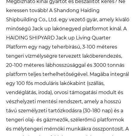
Megbízható kínai gyártót és beszállítót keres? Ne
keressen tovább! A Shandong Haiding
Shipbuilding Co., Ltd. egy vezető gyár, amely kiváló
minőségű Jack up lakónegyed platformot kínál. A
HAIDING SHIPYARD Jack up Living Quarter
Platform egy nagy teherbírású, 3-100 méteres
tengeri vízmélységre tervezett lakóberendezés,
20-100 méteres lábhosszúsággal és 3000 tonnás
platform teljes terhelhetőségével. Magába integrál
egy 100 fős moduláris lakókabint (szállás,
vendéglátás, iroda), orvosi támogatási modult és
vészhelyzeti mentési rendszert, amely a hosszú
távú személyzeti tartózkodásra (30-180 nap) és a
tengeri olaj- és gázmezők, szélerőmű platformok
és mélytengeri mérnöki munkákra összpontosít. A