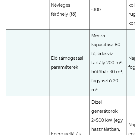
Névleges
ko
≤100
férőhely (fő)
ru
ko
Menza
kapacitása 80
fő, édesvíz
Élő támogatási
Nap
tartály 200 m³,
paraméterek
fog
hűtőház 30 m³,
fagyasztó 20
m³
Dízel
generátorok
2×500 kW (egy
Na
használatban,
Energiaellátás
en