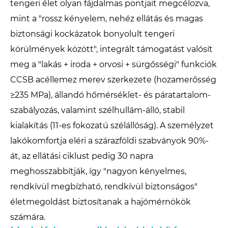
tengeri élet olyan fájdalmas pontjait megcélozva,
mint a "rossz kényelem, nehéz ellátás és magas
biztonsági kockázatok bonyolult tengeri
körülmények között", integrált támogatást valósít
meg a "lakás + iroda + orvosi + sürgősségi" funkciók
CCSB acéllemez merev szerkezete (hozamerősség
≥235 MPa), állandó hőmérséklet- és páratartalom-
szabályozás, valamint szélhullám-álló, stabil
kialakítás (11-es fokozatú szélállóság). A személyzet
lakókomfortja eléri a szárazföldi szabványok 90%-
át, az ellátási ciklust pedig 30 napra
meghosszabbítják, így "nagyon kényelmes,
rendkívül megbízható, rendkívül biztonságos"
életmegoldást biztosítanak a hajómérnökök
számára.