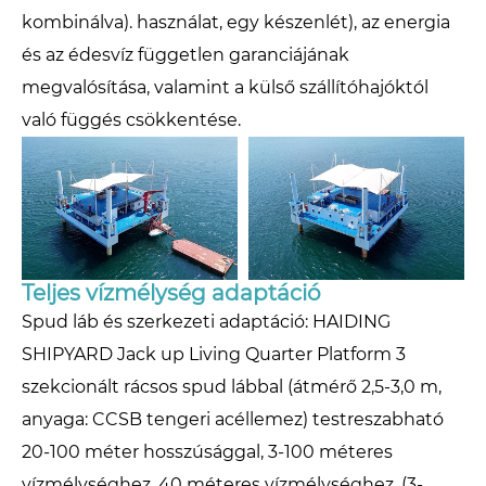
kombinálva). használat, egy készenlét), az energia
és az édesvíz független garanciájának
megvalósítása, valamint a külső szállítóhajóktól
való függés csökkentése.
Teljes vízmélység adaptáció
Spud láb és szerkezeti adaptáció: HAIDING
SHIPYARD Jack up Living Quarter Platform 3
szekcionált rácsos spud lábbal (átmérő 2,5-3,0 m,
anyaga: CCSB tengeri acéllemez) testreszabható
20-100 méter hosszúsággal, 3-100 méteres
vízmélységhez, 40 méteres vízmélységhez. (3-