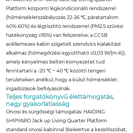
Platform központi légkondicionáló rendszerrel
(hőmérsékletszabályozás 22-26 ℃, páratartalom
40%-60%) és légtisztító rendszerrel (PM2.5 szűrési
hatékonyság ≥95%) van felszerelve; a CCSB
acéllemezes kabin szigetelt szendvics kialakítást
alkalmaz (hőmegőrzési együttható ≤0,03 W/(m·K)),
amely kényelmes beltéri környezetet tud
fenntartani a -20 ℃ ~ 40 ℃ közötti tengeri
területeken anélkül, hogy a külső hőmérséklet-
ingadozások befolyásolnák.
Teljes forgatókönyvű élettámogatás,
nagy gyakorlatiasság
Orvosi és sürgősségi támogatás: HAIDING
SHIPYARD Jack up Living Quarter Platform
standard orvosi kabinnal (beleértve a kezelőszobát,