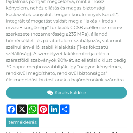
fájdalmas pontjait megcélozva, mint a "rossz
kényelem, nehéz ellátás és magas biztonsági
kockázatok bonyolult tengeri körülmények között",
integrált támogatást valósít meg a "lakás + iroda +
orvosi + sürgősségi" funkciók CCSB acéllemez merev
szerkezete (hozamerősség ≥235 MPa), állandó
hőmérséklet- és páratartalom-szabályozás, valamint
szélhullám-álló, stabil kialakítás (11-es fokozatú
szélállóság). A személyzet lakókomfortja eléri a
szárazföldi szabványok 90%-át, az ellátási ciklust pedig
30 napra meghosszabbítják, így "nagyon kényelmes,
rendkívül megbízható, rendkívül biztonságos"
életmegoldást biztosítanak a hajómérnökök számára.
Kérdés küldése
Facebook
X
WhatsApp
Pinterest
LinkedIn
Share
termékleírás