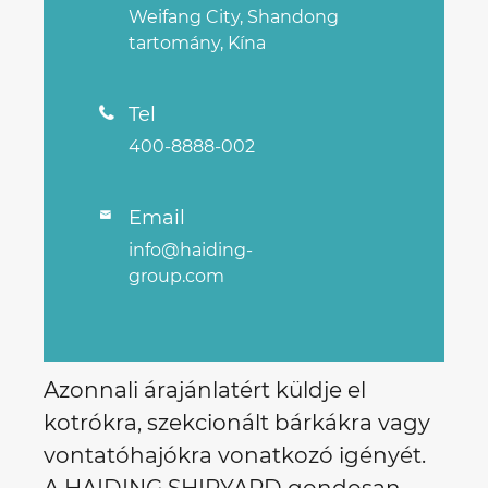
Weifang City, Shandong
tartomány, Kína
Tel

400-8888-002
Email

info@haiding-
group.com
Azonnali árajánlatért küldje el
kotrókra, szekcionált bárkákra vagy
vontatóhajókra vonatkozó igényét.