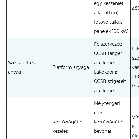
egy készenléti
≥8
állapotban),
fotovoltaikus
panelek 100 kW
Fő szerkezet:
Lak
CCSB tengeri
sz
Szerkezet és
acéllemez;
Platform anyaga
va
anyag
Lakókabin:
≥1
CCSB szigetelt
fo
acéllemez
Mélytengeri
erős
Víz
Korróziógátló
korróziógátló
kor
kezelés
bevonat +
éle