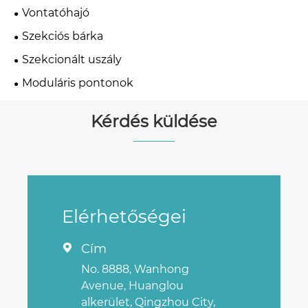
Vontatóhajó
Szekciós bárka
Szekcionált uszály
Moduláris pontonok
Kérdés küldése
Elérhetőségei
Cím

No. 8888, Wanhong
Avenue, Huanglou
alkerület, Qingzhou City,