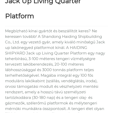
Jack Up Living Quarter
Platform
Megbízható kínai gyártót és beszállítót keres? Ne
keressen tovább! A Shandong Haiding Shipbuilding
Co., Ltd. egy vezető gyár, amely kiváló minőségű Jack
up lakónegyed platformot kínál. A HAIDING
SHIPYARD Jack up Living Quarter Platform egy nagy
teherbírású, 3-100 méteres tengeri vízmélységre
tervezett lakóberendezés, 20-100 méteres
lábhosszúsággal és 3000 tonnás platform teljes
terhelhetőségével. Magába integrál egy 100 fős
moduláris lakókabint (szállás, vendéglátás, iroda),
orvosi támogatási modult és vészhelyzeti mentési
rendszert, amely a hosszú távú személyzeti
tartózkodásra (30-180 nap) és a tengeri olaj- és
gázmezők, szélerőmű platformok és mélytengeri
mérnöki munkákra összpontosít. A tengeri élet olyan