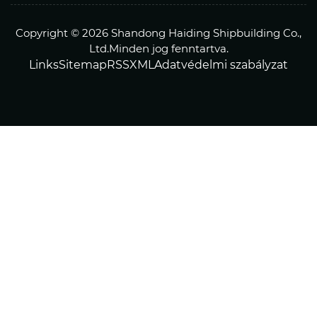
Copyright © 2026 Shandong Haiding Shipbuilding Co.,
Ltd.Minden jog fenntartva.
Links
Sitemap
RSS
XML
Adatvédelmi szabályzat