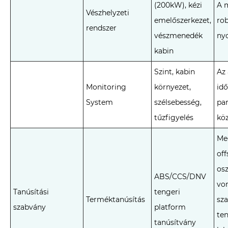
(200kW), kézi
A 
Vészhelyzeti
emelőszerkezet,
ro
rendszer
vészmenedék
ny
kabin
Szint, kabin
Az 
Monitoring
környezet,
idő
System
szélsebesség,
par
tűzfigyelés
kö
Meg
of
osz
ABS/CCS/DNV
vo
Tanúsítási
tengeri
Terméktanúsítás
sza
szabvány
platform
ten
tanúsítvány