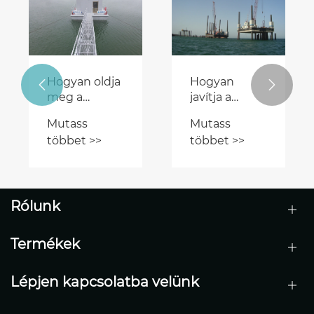
Hogyan
Hogyan
javítja a
optimalizálja
szekcionált
a belvízi
Mutass
Mutass
kotrógép a
folyami
többet >>
többet >>
kotrási
vontatóhajó a


hatékonyságot
víziút-
kihívást
műveleteket?
jelentő víziút-
projektekben?
Rólunk
Termékek
Lépjen kapcsolatba velünk