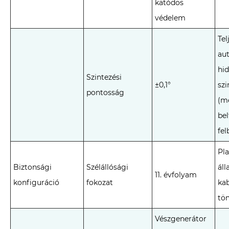
katódos
védelem
Tel
au
hid
Szintezési
±0,1°
szi
pontosság
(m
bel
fel
Pl
Biztonsági
Szélállósági
áll
11. évfolyam
konfiguráció
fokozat
kab
tö
Vészgenerátor