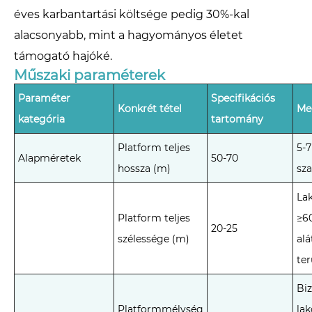
éves karbantartási költsége pedig 30%-kal
alacsonyabb, mint a hagyományos életet
támogató hajóké.
Műszaki paraméterek
Paraméter
Specifikációs
Konkrét tétel
Me
kategória
tartomány
Platform teljes
5-7
Alapméretek
50-70
hossza (m)
sz
La
Platform teljes
≥60
20-25
szélessége (m)
al
ter
Biz
Platformmélység
la