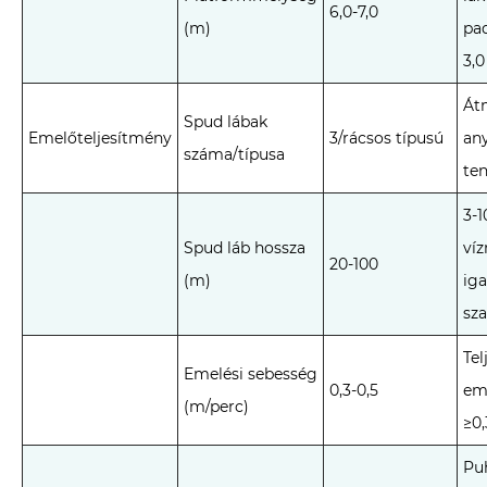
6,0-7,0
(m)
pa
3,
Átm
Spud lábak
Emelőteljesítmény
3/rácsos típusú
an
száma/típusa
te
3-
Spud láb hossza
ví
20-100
(m)
iga
sz
Tel
Emelési sebesség
0,3-0,5
em
(m/perc)
≥0
Puh