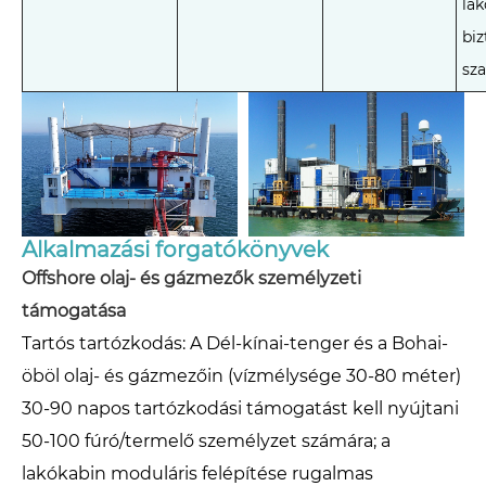
la
biz
sz
Alkalmazási forgatókönyvek
Offshore olaj- és gázmezők személyzeti
támogatása
Tartós tartózkodás: A Dél-kínai-tenger és a Bohai-
öböl olaj- és gázmezőin (vízmélysége 30-80 méter)
30-90 napos tartózkodási támogatást kell nyújtani
50-100 fúró/termelő személyzet számára; a
lakókabin moduláris felépítése rugalmas