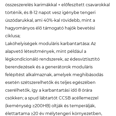
összeszerelés karimákkal + előfeszített csavarokkal
történik, és 8-12 napot vesz igénybe tengeri
úszódarukkal, ami 40%-kal rövidebb, mint a
hagyományos élő támogató hajók bevetési
ciklusa;
Lakóhelyiségek moduláris karbantartása: Az
alapvető létesítmények, mint például a
légkondicionáló rendszerek, az édesvíztisztító
berendezések és a generátorok moduláris
felépítést alkalmaznak, amelyek meghibásodás
esetén szétszerelhetők és teljes egészében
cserélhetők, így a karbantartási idő 8 órára
csökken; a spud lábtartót CCSB acéllemezzel
(keménység ≥200HB) oltják és temperálják,
élettartama ≥20 év mélytengeri környezetben,