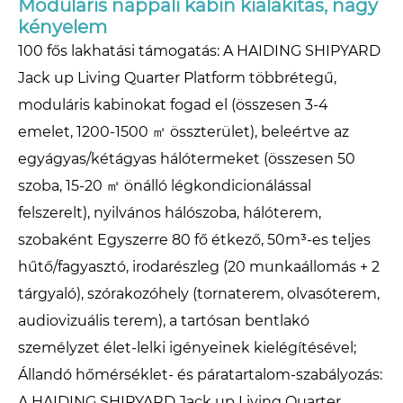
Moduláris nappali kabin kialakítás, nagy
kényelem
100 fős lakhatási támogatás: A HAIDING SHIPYARD
Jack up Living Quarter Platform többrétegű,
moduláris kabinokat fogad el (összesen 3-4
emelet, 1200-1500 ㎡ összterület), beleértve az
egyágyas/kétágyas hálótermeket (összesen 50
szoba, 15-20 ㎡ önálló légkondicionálással
felszerelt), nyilvános hálószoba, hálóterem,
szobaként Egyszerre 80 fő étkező, 50m³-es teljes
hűtő/fagyasztó, irodarészleg (20 munkaállomás + 2
tárgyaló), szórakozóhely (tornaterem, olvasóterem,
audiovizuális terem), a tartósan bentlakó
személyzet élet-lelki igényeinek kielégítésével;
Állandó hőmérséklet- és páratartalom-szabályozás:
A HAIDING SHIPYARD Jack up Living Quarter