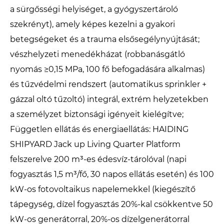
a sürgősségi helyiséget, a gyógyszertároló
szekrényt), amely képes kezelni a gyakori
betegségeket és a trauma elsősegélynyújtását;
vészhelyzeti menedékházat (robbanásgátló
nyomás ≥0,15 MPa, 100 fő befogadására alkalmas)
és tűzvédelmi rendszert (automatikus sprinkler +
gázzal oltó tűzoltó) integrál, extrém helyzetekben
a személyzet biztonsági igényeit kielégítve;
Független ellátás és energiaellátás: HAIDING
SHIPYARD Jack up Living Quarter Platform
felszerelve 200 m³-es édesvíz-tárolóval (napi
fogyasztás 1,5 m³/fő, 30 napos ellátás esetén) és 100
kW-os fotovoltaikus napelemekkel (kiegészítő
tápegység, dízel fogyasztás 20%-kal csökkentve 50
kW-os generátorral, 20%-os dízelgenerátorral