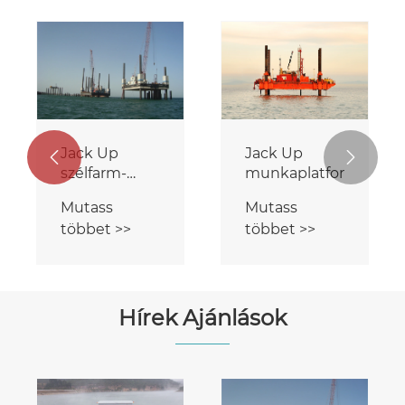
Feltárás
Geológiai
Önemelő
Kutatás
platform
Önfelemelő
Mutass
Mutass
Platform
többet >>
többet >>


Hírek Ajánlások