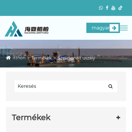
magyar
itthon
Termékek
Szekcionált uszály
Termékek